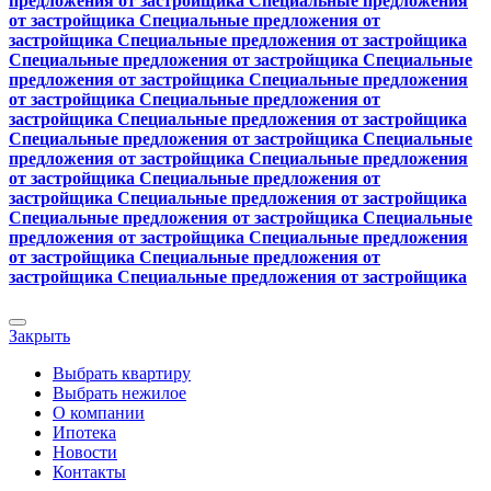
предложения от застройщика
Специальные предложения
от застройщика
Специальные предложения от
застройщика
Специальные предложения от застройщика
Специальные предложения от застройщика
Специальные
предложения от застройщика
Специальные предложения
от застройщика
Специальные предложения от
застройщика
Специальные предложения от застройщика
Специальные предложения от застройщика
Специальные
предложения от застройщика
Специальные предложения
от застройщика
Специальные предложения от
застройщика
Специальные предложения от застройщика
Специальные предложения от застройщика
Специальные
предложения от застройщика
Специальные предложения
от застройщика
Специальные предложения от
застройщика
Специальные предложения от застройщика
Закрыть
Выбрать квартиру
Выбрать нежилое
О компании
Ипотека
Новости
Контакты