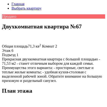
Главная
Выбрать квартиру
Продано
Двухкомнатная квартира
№67
2
Общая площадь
71,3 кв
Комнат
2
Этаж
6
Подъезд
1
Прекрасная двухкомнатная квартира с большой площадью -
71,53 м2 - станет отличным выбором для каждой семьи.
Преимущества этого варианта: - просторные, светлые и
теплые жилые комнаты; - удобная кухня-столовая с
выделенной рабочей зоной. Обратите внимание на большую
прихожую и раздельный санузел.
План этажа