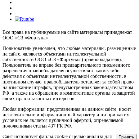
Все права на публикуемые на сайте материалы принадлежат
ООО «СЗ «Фортуна»
Пользователь уведомлен, что любые материалы, размещенные
на сайте, являются объектами интеллектуальной
собственности ООО «СЗ «Фортуна» (правообладателя).
Пользователь не вправе без предварительного письменного
разрешения правообладателя осуществлять какие-либо
действия с объектами интеллектуальной собственности, в
противном случае, правообладатель оставляет за собой право
на взыскание штрафов, предусмотренных законодательством
РФ, а также на обращение в компетентные органы за защитой
своих прав и законных интересов.
Любая информация, представленная на данном сайте, носит
исключительно информационный характер и ни при каких
условиях не является публичной офертой, определяемой
положениями статьи 437 ГК РФ.
Сайт использует файлы-cookie с целью анализа для
Принять