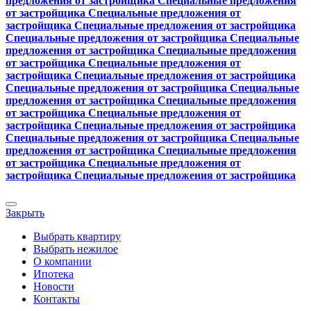
предложения от застройщика
Специальные предложения
от застройщика
Специальные предложения от
застройщика
Специальные предложения от застройщика
Специальные предложения от застройщика
Специальные
предложения от застройщика
Специальные предложения
от застройщика
Специальные предложения от
застройщика
Специальные предложения от застройщика
Специальные предложения от застройщика
Специальные
предложения от застройщика
Специальные предложения
от застройщика
Специальные предложения от
застройщика
Специальные предложения от застройщика
Специальные предложения от застройщика
Специальные
предложения от застройщика
Специальные предложения
от застройщика
Специальные предложения от
застройщика
Специальные предложения от застройщика
Закрыть
Выбрать квартиру
Выбрать нежилое
О компании
Ипотека
Новости
Контакты