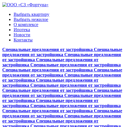
Выбрать квартиру
Выбрать нежилое
О комплексе
Ипотека
Новости
Контакты
Специальные предложения от застройщика
Специальные
предложения от застройщика
Специальные предложения
от застройщика
Специальные предложения от
застройщика
Специальные предложения от застройщика
Специальные предложения от застройщика
Специальные
предложения от застройщика
Специальные предложения
от застройщика
Специальные предложения от
застройщика
Специальные предложения от застройщика
Специальные предложения от застройщика
Специальные
предложения от застройщика
Специальные предложения
от застройщика
Специальные предложения от
застройщика
Специальные предложения от застройщика
Специальные предложения от застройщика
Специальные
предложения от застройщика
Специальные предложения
от застройщика
Специальные предложения от
застройщика
Специальные предложения от застройщика