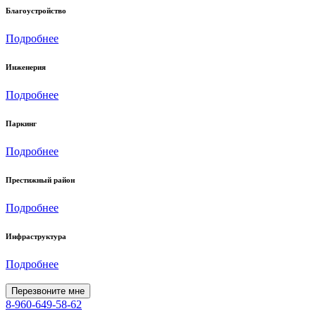
Благоустройство
Подробнее
Инженерия
Подробнее
Паркинг
Подробнее
Престижный район
Подробнее
Инфраструктура
Подробнее
Перезвоните мне
8-960-649-58-62