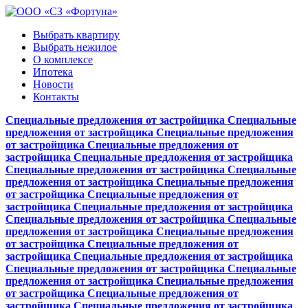
Выбрать квартиру
Выбрать нежилое
О комплексе
Ипотека
Новости
Контакты
Специальные предложения от застройщика
Специальные
предложения от застройщика
Специальные предложения
от застройщика
Специальные предложения от
застройщика
Специальные предложения от застройщика
Специальные предложения от застройщика
Специальные
предложения от застройщика
Специальные предложения
от застройщика
Специальные предложения от
застройщика
Специальные предложения от застройщика
Специальные предложения от застройщика
Специальные
предложения от застройщика
Специальные предложения
от застройщика
Специальные предложения от
застройщика
Специальные предложения от застройщика
Специальные предложения от застройщика
Специальные
предложения от застройщика
Специальные предложения
от застройщика
Специальные предложения от
застройщика
Специальные предложения от застройщика