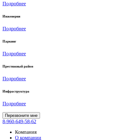
Подробнее
Инженерия
Подробнее
Паркинг
Подробнее
Престижный район
Подробнее
Инфраструктура
Подробнее
Перезвоните мне
8-960-649-58-62
Компания
О компании