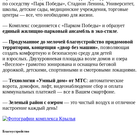
по соседству «Парк Победы», Стадион Ленина, Университет,
школы, детские сады, медицинские учреждения, торговые
центры — все, что необходимо для жизни.
— Комплекс соединяется с «Парком Победы» и образует
единый жилищно-парковый ансамбль в эко-стиле
.
—
Продуманное до мелочей благоустройство придомовой
территории, концепция «двор без машин»
, позволяющая
создать комфортную и безопасную среду для детей
и взрослых. Двухуровневая площадка возле домов и озера
«Веселое» грамотно зонирована и оснащена беговой
дорожкой, детскими, спортивными и смотровыми локациями.
—
Технология «Умный дом» от МТС
: автоматические
ворота, домофон, лифт, видеонаблюдение сбор и оплата
коммунальных платежей — все в Вашем смартфоне.
—
Зеленый район с озером
— это чистый воздух и отличное
настроение каждый день!
Благоустройство