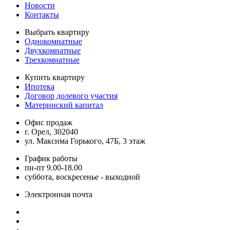
Новости
Контакты
Выбрать квартиру
Однокомнатные
Двухкомнатные
Трехкомнатные
Купить квартиру
Ипотека
Договор долевого участия
Материнский капитал
Офис продаж
г. Орел, 302040
ул. Максима Горького, 47Б, 3 этаж
График работы
пн-пт 9.00-18.00
суббота, воскресенье - выходной
Электронная почта