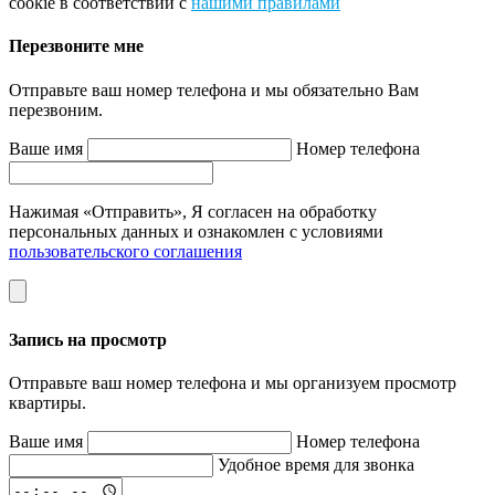
cookie в соответствии с
нашими правилами
Перезвоните мне
Отправьте ваш номер телефона и мы обязательно Вам
перезвоним.
Ваше имя
Номер телефона
Нажимая «Отправить», Я согласен на обработку
персональных данных и ознакомлен с условиями
пользовательского соглашения
Запись на просмотр
Отправьте ваш номер телефона и мы организуем просмотр
квартиры.
Ваше имя
Номер телефона
Удобное время для звонка