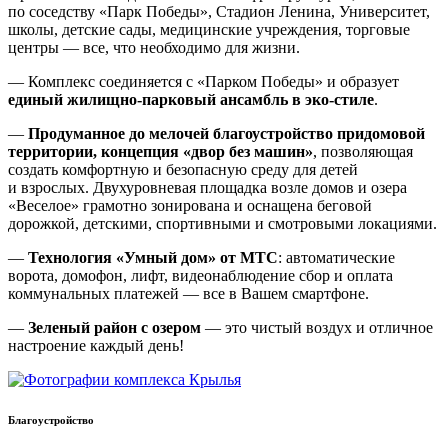
по соседству «Парк Победы», Стадион Ленина, Университет,
школы, детские сады, медицинские учреждения, торговые
центры — все, что необходимо для жизни.
— Комплекс соединяется с «Парком Победы» и образует
единый жилищно-парковый ансамбль в эко-стиле
.
—
Продуманное до мелочей благоустройство придомовой
территории, концепция «двор без машин»
, позволяющая
создать комфортную и безопасную среду для детей
и взрослых. Двухуровневая площадка возле домов и озера
«Веселое» грамотно зонирована и оснащена беговой
дорожкой, детскими, спортивными и смотровыми локациями.
—
Технология «Умный дом» от МТС
: автоматические
ворота, домофон, лифт, видеонаблюдение сбор и оплата
коммунальных платежей — все в Вашем смартфоне.
—
Зеленый район с озером
— это чистый воздух и отличное
настроение каждый день!
Благоустройство