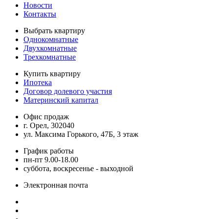
Новости
Контакты
Выбрать квартиру
Однокомнатные
Двухкомнатные
Трехкомнатные
Купить квартиру
Ипотека
Договор долевого участия
Материнский капитал
Офис продаж
г. Орел, 302040
ул. Максима Горького, 47Б, 3 этаж
График работы
пн-пт 9.00-18.00
суббота, воскресенье - выходной
Электронная почта