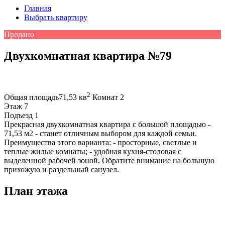
Главная
Выбрать квартиру
Продано
Двухкомнатная квартира
№79
2
Общая площадь
71,53 кв
Комнат
2
Этаж
7
Подъезд
1
Прекрасная двухкомнатная квартира с большой площадью -
71,53 м2 - станет отличным выбором для каждой семьи.
Преимущества этого варианта: - просторные, светлые и
теплые жилые комнаты; - удобная кухня-столовая с
выделенной рабочей зоной. Обратите внимание на большую
прихожую и раздельный санузел.
План этажа