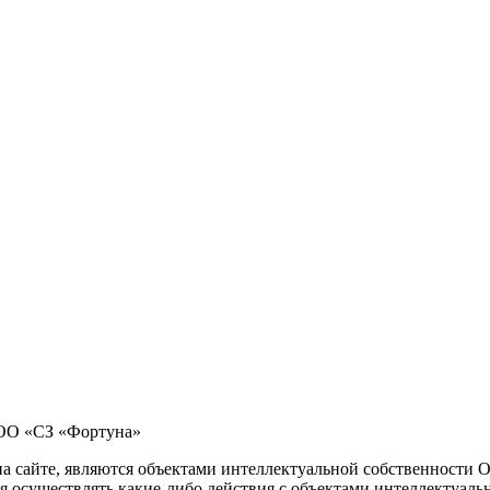
ООО «СЗ «Фортуна»
а сайте, являются объектами интеллектуальной собственности 
 осуществлять какие-либо действия с объектами интеллектуальн