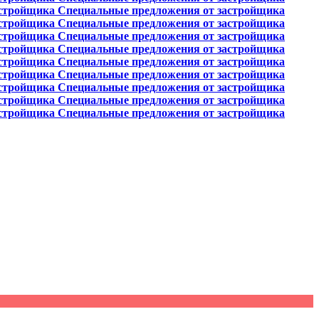
астройщика
Специальные предложения от застройщика
астройщика
Специальные предложения от застройщика
астройщика
Специальные предложения от застройщика
астройщика
Специальные предложения от застройщика
астройщика
Специальные предложения от застройщика
астройщика
Специальные предложения от застройщика
астройщика
Специальные предложения от застройщика
астройщика
Специальные предложения от застройщика
астройщика
Специальные предложения от застройщика