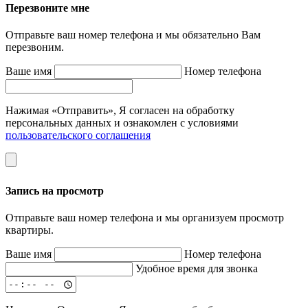
Перезвоните мне
Отправьте ваш номер телефона и мы обязательно Вам
перезвоним.
Ваше имя
Номер телефона
Нажимая «Отправить», Я согласен на обработку
персональных данных и ознакомлен с условиями
пользовательского соглашения
Запись на просмотр
Отправьте ваш номер телефона и мы организуем просмотр
квартиры.
Ваше имя
Номер телефона
Удобное время для звонка