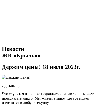
Новости
ЖК «Крылья»
Держим цены!
18 июля 2023г.
Держим цены!
Что случится на рынке недвижимости завтра не может
предсказать никто. Мы живем в мире, где все может
изменится в любую секунду.