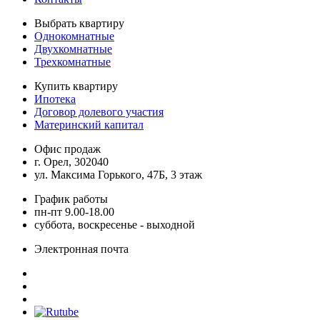
Выбрать квартиру
Однокомнатные
Двухкомнатные
Трехкомнатные
Купить квартиру
Ипотека
Договор долевого участия
Материнский капитал
Офис продаж
г. Орел, 302040
ул. Максима Горького, 47Б, 3 этаж
График работы
пн-пт 9.00-18.00
суббота, воскресенье - выходной
Электронная почта