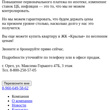
Повышение первоначального платежа по ипотеке, изменение
ставок ЦБ, инфляция — это то, что мы не можем
контролировать.
Но мы можем гарантировать, что будем держать цены
на прежнем уровне столько, насколько долго у нас это
получится.
Вы еще можете купить квартиру в ЖК «Крылья» по весенним
ценам!
Звоните и бронируйте прямо сейчас.
Подробности уточняйте по телефону или в офисе продаж.
г. Орел, ул. Максима Горького 47Б, 3 этаж
Тел. 8-800-250-57-05
Перезвоните мне
8-960-649-58-62
Компания
О компании
Новости
Контакты