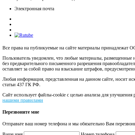
Электронная почта
Все права на публикуемые на сайте материалы принадлежат 
Пользователь уведомлен, что любые материалы, размещенные н
без предварительного письменного разрешения правообладателя
оставляет за собой право на взыскание штрафов, предусмотрен
Любая информация, представленная на данном сайте, носит и
статьи 437 ГК РФ.
Сайт использует файлы-cookie с целью анализа для улучшения р
нашими правилами
Перезвоните мне
Отправьте ваш номер телефона и мы обязательно Вам перезвон
Ваше имя
Номер телефона