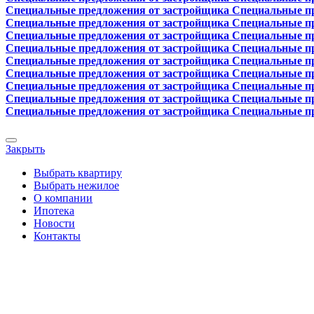
Специальные предложения от застройщика
Специальные п
Специальные предложения от застройщика
Специальные п
Специальные предложения от застройщика
Специальные п
Специальные предложения от застройщика
Специальные п
Специальные предложения от застройщика
Специальные п
Специальные предложения от застройщика
Специальные п
Специальные предложения от застройщика
Специальные п
Специальные предложения от застройщика
Специальные п
Специальные предложения от застройщика
Специальные п
Закрыть
Выбрать квартиру
Выбрать нежилое
О компании
Ипотека
Новости
Контакты