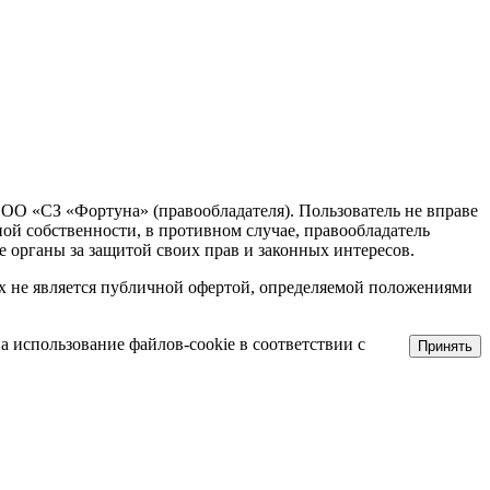
ООО «СЗ «Фортуна» (правообладателя). Пользователь не вправе
ой собственности, в противном случае, правообладатель
е органы за защитой своих прав и законных интересов.
х не является публичной офертой, определяемой положениями
а использование файлов-cookie в соответствии с
Принять