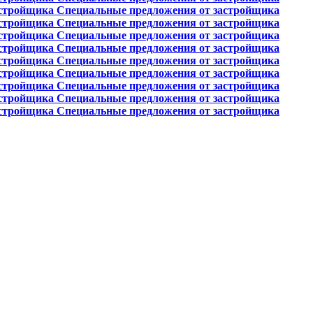
астройщика
Специальные предложения от застройщика
астройщика
Специальные предложения от застройщика
астройщика
Специальные предложения от застройщика
астройщика
Специальные предложения от застройщика
астройщика
Специальные предложения от застройщика
астройщика
Специальные предложения от застройщика
астройщика
Специальные предложения от застройщика
астройщика
Специальные предложения от застройщика
астройщика
Специальные предложения от застройщика