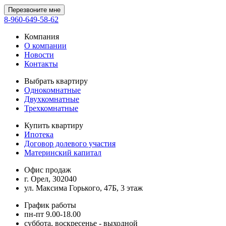
Перезвоните мне
8-960-649-58-62
Компания
О компании
Новости
Контакты
Выбрать квартиру
Однокомнатные
Двухкомнатные
Трехкомнатные
Купить квартиру
Ипотека
Договор долевого участия
Материнский капитал
Офис продаж
г. Орел, 302040
ул. Максима Горького, 47Б, 3 этаж
График работы
пн-пт 9.00-18.00
суббота, воскресенье - выходной