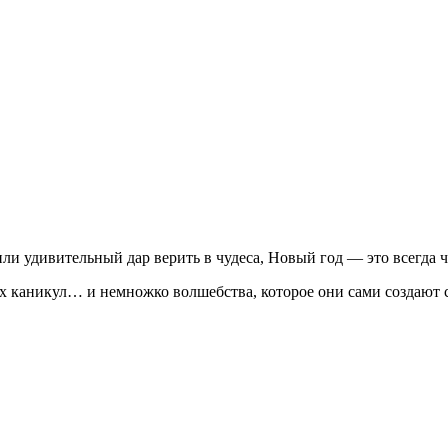
ли удивительный дар верить в чудеса, Новый год — это всегда ч
 каникул… и немножко волшебства, которое они сами создают себ