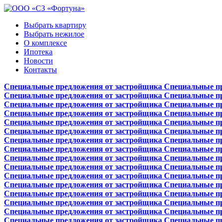
Выбрать квартиру
Выбрать нежилое
О комплексе
Ипотека
Новости
Контакты
Специальные предложения от застройщика
Специальные п
Специальные предложения от застройщика
Специальные п
Специальные предложения от застройщика
Специальные п
Специальные предложения от застройщика
Специальные п
Специальные предложения от застройщика
Специальные п
Специальные предложения от застройщика
Специальные п
Специальные предложения от застройщика
Специальные п
Специальные предложения от застройщика
Специальные п
Специальные предложения от застройщика
Специальные п
Специальные предложения от застройщика
Специальные п
Специальные предложения от застройщика
Специальные п
Специальные предложения от застройщика
Специальные п
Специальные предложения от застройщика
Специальные п
Специальные предложения от застройщика
Специальные п
Специальные предложения от застройщика
Специальные п
Специальные предложения от застройщика
Специальные п