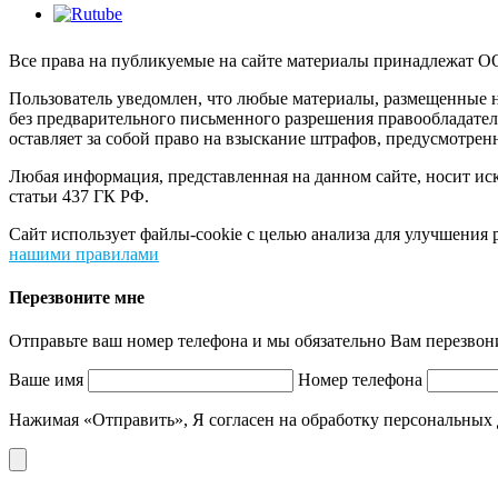
Все права на публикуемые на сайте материалы принадлежат 
Пользователь уведомлен, что любые материалы, размещенные н
без предварительного письменного разрешения правообладателя
оставляет за собой право на взыскание штрафов, предусмотрен
Любая информация, представленная на данном сайте, носит и
статьи 437 ГК РФ.
Сайт использует файлы-cookie с целью анализа для улучшения р
нашими правилами
Перезвоните мне
Отправьте ваш номер телефона и мы обязательно Вам перезвон
Ваше имя
Номер телефона
Нажимая «Отправить», Я согласен на обработку персональных