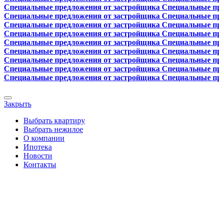
Специальные предложения от застройщика
Специальные п
Специальные предложения от застройщика
Специальные п
Специальные предложения от застройщика
Специальные п
Специальные предложения от застройщика
Специальные п
Специальные предложения от застройщика
Специальные п
Специальные предложения от застройщика
Специальные п
Специальные предложения от застройщика
Специальные п
Специальные предложения от застройщика
Специальные п
Специальные предложения от застройщика
Специальные п
Закрыть
Выбрать квартиру
Выбрать нежилое
О компании
Ипотека
Новости
Контакты