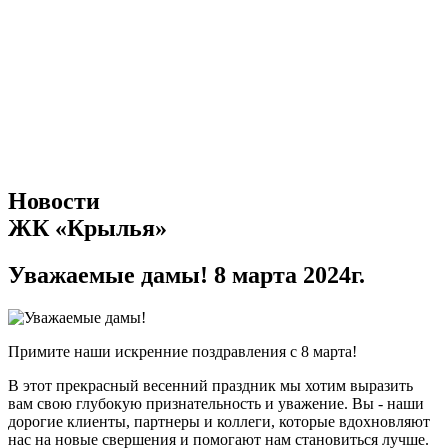
Новости
ЖК «Крылья»
Уважаемые дамы!
8 марта 2024г.
Примите наши искренние поздравления с 8 марта!
В этот прекрасный весенний праздник мы хотим выразить
вам свою глубокую признательность и уважение. Вы - наши
дорогие клиенты, партнеры и коллеги, которые вдохновляют
нас на новые свершения и помогают нам становиться лучше.