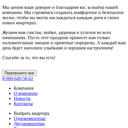
Мы ценим ваше доверие и благодарим вас за выбор нашей
компании. Мы стремимся создавать комфортное и безопасное
жилье, чтобы вы могли наслаждаться каждым днем в своих
новых квартирах.
Желаем вам счастья, любви, здоровья и успехов во всех
начинаниях. Пусть этот праздник принесет вам только
положительные эмоции и приятные сюрпризы. А каждый ваш
день будет наполнен улыбками и хорошим настроением!
Спасибо за то, что вы есть!
Перезвоните мне
8-960-649-58-62
Компания
О компании
Новости
Контакты
Выбрать квартиру
Однокомнатные
Двухкомнатные