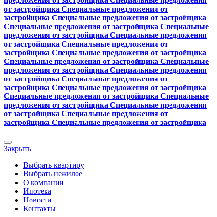
предложения от застройщика
Специальные предложения
от застройщика
Специальные предложения от
застройщика
Специальные предложения от застройщика
Специальные предложения от застройщика
Специальные
предложения от застройщика
Специальные предложения
от застройщика
Специальные предложения от
застройщика
Специальные предложения от застройщика
Специальные предложения от застройщика
Специальные
предложения от застройщика
Специальные предложения
от застройщика
Специальные предложения от
застройщика
Специальные предложения от застройщика
Специальные предложения от застройщика
Специальные
предложения от застройщика
Специальные предложения
от застройщика
Специальные предложения от
застройщика
Специальные предложения от застройщика
Закрыть
Выбрать квартиру
Выбрать нежилое
О компании
Ипотека
Новости
Контакты