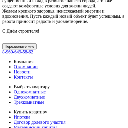
существенный вклад в развитие нашего города, а также
создают комфортные условия для жизни людей.
Желаем крепкого здоровья, неиссякаемой энергии и
вдохновения. Пусть каждый новый объект будет успешным, а
работа приносит радость и удовлетворение.
С Днём строителя!
Перезвоните мне
8-960-649-58-62
Компания
О компании
Новости
Контакты
Выбрать квартиру
Однокомнатные
Двухкомнатные
Трехкомнатные
Купить квартиру
Ипотека
Договор долевого участия
Материнский капитал